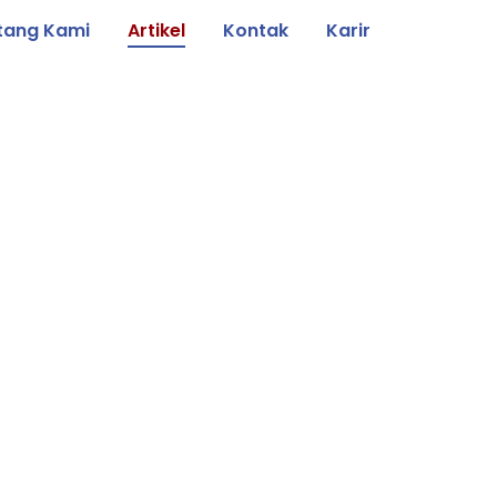
tang Kami
Artikel
Kontak
Karir
Besi Tua Tentang Kami Artikel