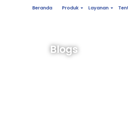
Beranda
Produk
Layanan
Ten
Blogs
 untuk Struktur Rumah yang Lebih Aman
condary Layanan Layanan Besi Baja Layanan Angkutan Besi Layanan 