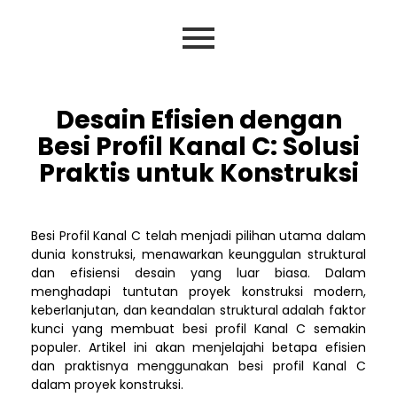
Desain Efisien dengan
Besi Profil Kanal C: Solusi
Praktis untuk Konstruksi
Besi Profil Kanal C telah menjadi pilihan utama dalam
dunia konstruksi, menawarkan keunggulan struktural
dan efisiensi desain yang luar biasa. Dalam
menghadapi tuntutan proyek konstruksi modern,
keberlanjutan, dan keandalan struktural adalah faktor
kunci yang membuat besi profil Kanal C semakin
populer. Artikel ini akan menjelajahi betapa efisien
dan praktisnya menggunakan besi profil Kanal C
dalam proyek konstruksi.