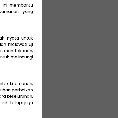
n ini membantu
eamanan yang
kah nyata untuk
ah melewati uji
nahan tekanan,
untuk melindungi
untuk keamanan,
utuhan perbaikan
ra keseluruhan.
isik tetapi juga