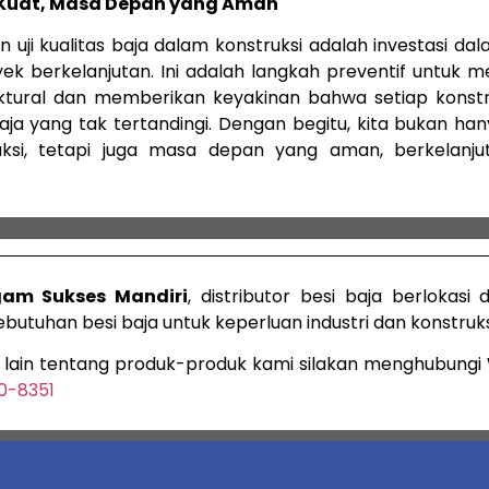
 Kuat, Masa Depan yang Aman
 uji kualitas baja dalam konstruksi adalah investasi da
ek berkelanjutan. Ini adalah langkah preventif untuk me
ktural dan memberikan keyakinan bahwa setiap konstr
baja yang tak tertandingi. Dengan begitu, kita bukan 
uksi, tetapi juga masa depan yang aman, berkelanju
gam Sukses Mandiri
, distributor besi baja berlokasi 
utuhan besi baja untuk keperluan industri dan konstruks
i lain tentang produk-produk kami silakan menghubung
0-8351