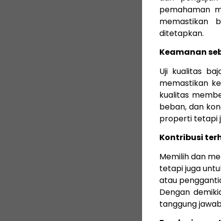
pemahaman men
memastikan 
ditetapkan.
Keamanan seb
Uji kualitas b
memastikan kea
kualitas memb
beban, dan kond
properti tetapi
Kontribusi te
Memilih dan me
tetapi juga unt
atau pengganti
Dengan demikian
tanggung jawab