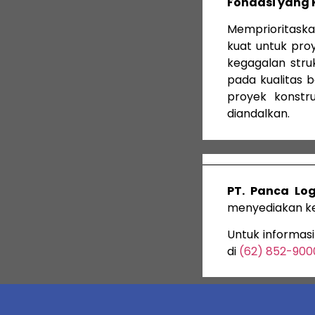
Fondasi yang
Memprioritaskan
kuat untuk proy
kegagalan stru
pada kualitas 
proyek konstr
diandalkan.
PT. Panca Lo
menyediakan keb
Untuk informas
di
(62) 852-900