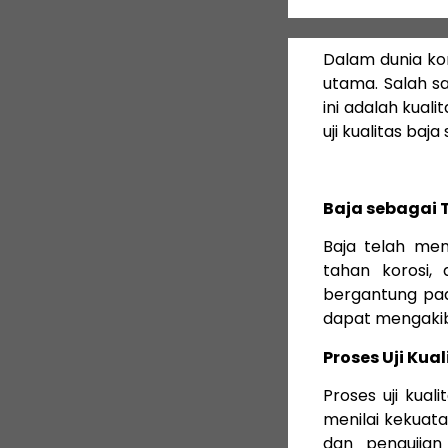
Dalam dunia ko
utama. Salah s
ini adalah kual
uji kualitas ba
Baja sebagai 
Baja telah men
tahan korosi
bergantung pad
dapat mengakib
Proses Uji Kual
Proses uji kual
menilai kekuata
dan pengujia