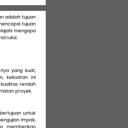
n adalah tujuan
mencapai tujuan
jelajahi mengapa
struksi.
tnya yang kuat,
 kekuatan ini
kualitas rendah
matan proyek.
 bertujuan untuk
pengujian impak,
ng memberikan