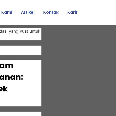
 Kami
Artikel
Kontak
Karir
alam
anan:
ek