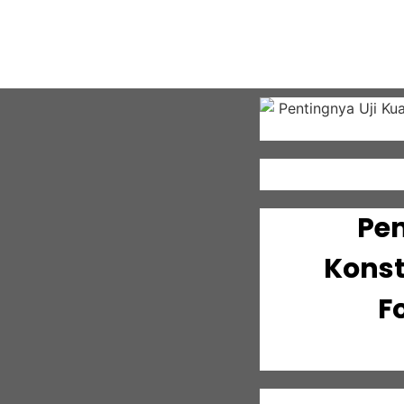
Pen
Kons
F