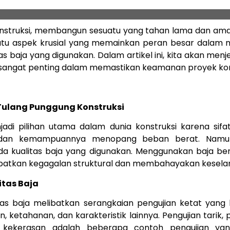
nstruksi, membangun sesuatu yang tahan lama dan ama
atu aspek krusial yang memainkan peran besar dalam 
itas baja yang digunakan. Dalam artikel ini, kita akan men
ja sangat penting dalam memastikan keamanan proyek kon
Tulang Punggung Konstruksi
jadi pilihan utama dalam dunia konstruksi karena sifa
, dan kemampuannya menopang beban berat. Namun,
a kualitas baja yang digunakan. Menggunakan baja ber
atkan kegagalan struktural dan membahayakan kesela
itas Baja
itas baja melibatkan serangkaian pengujian ketat yang
n, ketahanan, dan karakteristik lainnya. Pengujian tarik, 
n kekerasan adalah beberapa contoh pengujian ya