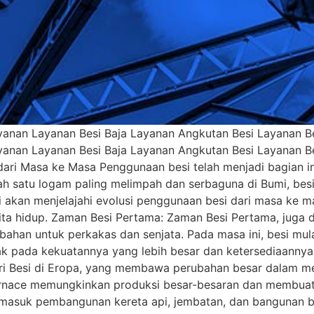
anan Layanan Besi Baja Layanan Angkutan Besi Layanan Bes
anan Layanan Besi Baja Layanan Angkutan Besi Layanan Bes
 dari Masa ke Masa Penggunaan besi telah menjadi bagian 
ah satu logam paling melimpah dan serbaguna di Bumi, bes
ni akan menjelajahi evolusi penggunaan besi dari masa ke
hidup. Zaman Besi Pertama: Zaman Besi Pertama, juga dike
ahan untuk perkakas dan senjata. Pada masa ini, besi mu
ak pada kekuatannya yang lebih besar dan ketersediaannya 
tri Besi di Eropa, yang membawa perubahan besar dalam m
rnace memungkinkan produksi besar-besaran dan membuat b
rmasuk pembangunan kereta api, jembatan, dan bangunan be