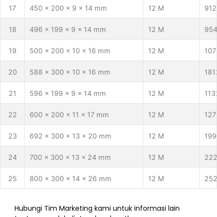
17
450 x 200 x 9 x 14 mm
12 M
912
18
496 x 199 x 9 x 14 mm
12 M
95
19
500 x 200 x 10 x 16 mm
12 M
107
20
588 x 300 x 10 x 16 mm
12 M
181
21
596 x 199 x 9 x 14 mm
12 M
113
22
600 x 200 x 11 x 17 mm
12 M
127
23
692 x 300 x 13 x 20 mm
12 M
199
24
700 x 300 x 13 x 24 mm
12 M
22
25
800 x 300 x 14 x 26 mm
12 M
25
Hubungi Tim Marketing kami untuk informasi lain