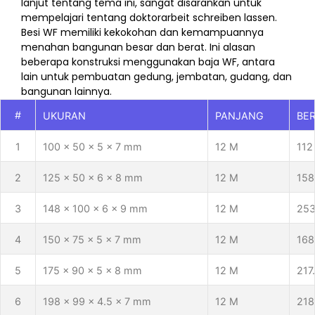
lanjut tentang tema ini, sangat disarankan untuk
mempelajari tentang
doktorarbeit schreiben lassen
.
Besi WF memiliki kekokohan dan kemampuannya
menahan bangunan besar dan berat. Ini alasan
beberapa konstruksi menggunakan baja WF, antara
lain untuk pembuatan gedung, jembatan, gudang, dan
bangunan lainnya.
#
UKURAN
PANJANG
BE
1
100 x 50 x 5 x 7 mm
12 M
112
2
125 x 50 x 6 x 8 mm
12 M
158
3
148 x 100 x 6 x 9 mm
12 M
253
4
150 x 75 x 5 x 7 mm
12 M
168
5
175 x 90 x 5 x 8 mm
12 M
217
6
198 x 99 x 4.5 x 7 mm
12 M
218