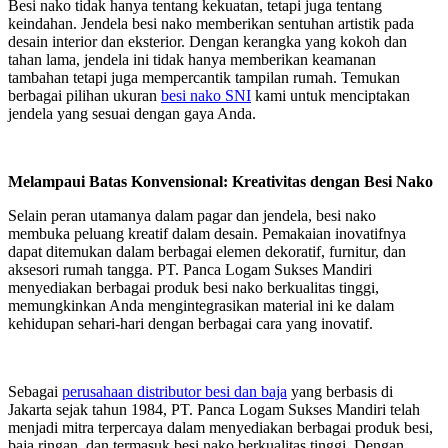
Besi nako tidak hanya tentang kekuatan, tetapi juga tentang
keindahan. Jendela besi nako memberikan sentuhan artistik pada
desain interior dan eksterior. Dengan kerangka yang kokoh dan
tahan lama, jendela ini tidak hanya memberikan keamanan
tambahan tetapi juga mempercantik tampilan rumah. Temukan
berbagai pilihan ukuran
besi nako SNI
kami untuk menciptakan
jendela yang sesuai dengan gaya Anda.
Melampaui Batas Konvensional: Kreativitas dengan Besi Nako
Selain peran utamanya dalam pagar dan jendela, besi nako
membuka peluang kreatif dalam desain. Pemakaian inovatifnya
dapat ditemukan dalam berbagai elemen dekoratif, furnitur, dan
aksesori rumah tangga. PT. Panca Logam Sukses Mandiri
menyediakan berbagai produk besi nako berkualitas tinggi,
memungkinkan Anda mengintegrasikan material ini ke dalam
kehidupan sehari-hari dengan berbagai cara yang inovatif.
Sebagai
perusahaan distributor besi dan baja
yang berbasis di
Jakarta sejak tahun 1984, PT. Panca Logam Sukses Mandiri telah
menjadi mitra terpercaya dalam menyediakan berbagai produk besi,
baja ringan, dan termasuk besi nako berkualitas tinggi. Dengan