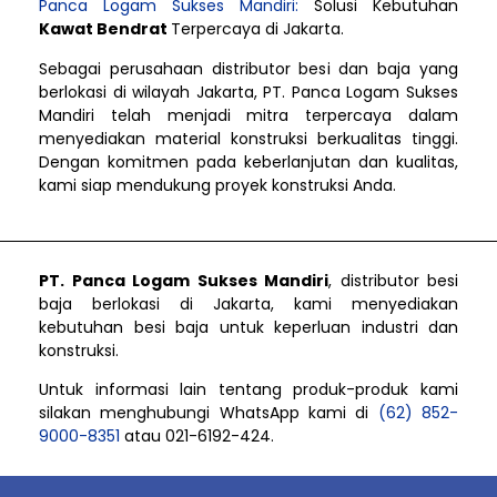
Panca Logam Sukses Mandiri:
Solusi Kebutuhan
Kawat Bendrat
Terpercaya di Jakarta.
Sebagai perusahaan distributor besi dan baja yang
berlokasi di wilayah Jakarta, PT. Panca Logam Sukses
Mandiri telah menjadi mitra terpercaya dalam
menyediakan material konstruksi berkualitas tinggi.
Dengan komitmen pada keberlanjutan dan kualitas,
kami siap mendukung proyek konstruksi Anda.
PT. Panca Logam Sukses Mandiri
, distributor besi
baja berlokasi di Jakarta, kami menyediakan
kebutuhan besi baja untuk keperluan industri dan
konstruksi.
Untuk informasi lain tentang produk-produk kami
silakan menghubungi WhatsApp kami di
(62) 852-
9000-8351
atau 021-6192-424.