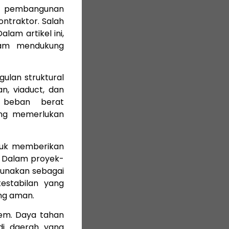
m pembangunan
ontraktor. Salah
alam artikel ini,
alam mendukung
gulan struktural
, viaduct, dan
 beban berat
ang memerlukan
ntuk memberikan
i. Dalam proyek-
igunakan sebagai
estabilan yang
ng aman.
trem. Daya tahan
di daerah yang