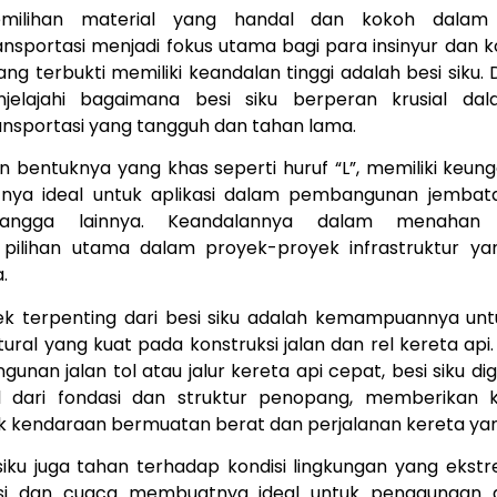
emilihan material yang handal dan kokoh dala
ransportasi menjadi fokus utama bagi para insinyur dan k
ng terbukti memiliki keandalan tinggi adalah besi siku. D
jelajahi bagaimana besi siku berperan krusial d
ransportasi yang tangguh dan tahan lama.
an bentuknya yang khas seperti huruf “L”, memiliki keung
ya ideal untuk aplikasi dalam pembangunan jembatan
nyangga lainnya. Keandalannya dalam menahan
 pilihan utama dalam proyek-proyek infrastruktur y
.
ek terpenting dari besi siku adalah kemampuannya u
ural yang kuat pada konstruksi jalan dan rel kereta ap
nan jalan tol atau jalur kereta api cepat, besi siku d
al dari fondasi dan struktur penopang, memberikan k
uk kendaraan bermuatan berat dan perjalanan kereta ya
i siku juga tahan terhadap kondisi lingkungan yang eks
si dan cuaca membuatnya ideal untuk penggunaan 