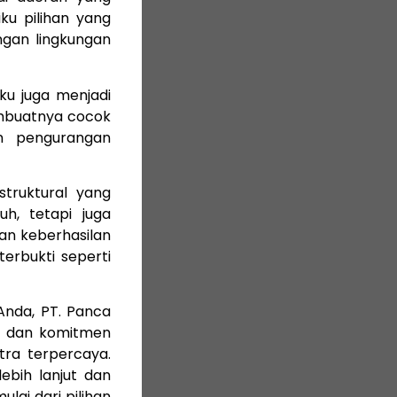
iku pilihan yang
ngan lingkungan
ku juga menjadi
mbuatnya cocok
n pengurangan
truktural yang
uh, tetapi juga
an keberhasilan
erbukti seperti
Anda, PT. Panca
n dan komitmen
tra terpercaya.
ebih lanjut dan
lai dari pilihan