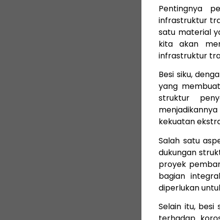
Pentingnya p
infrastruktur t
satu material ya
kita akan men
infrastruktur t
Besi siku, deng
yang membuatn
struktur pe
menjadikannya
kekuatan ekstra
Salah satu asp
dukungan strukt
proyek pembangu
bagian integr
diperlukan unt
Selain itu, bes
terhadap koro