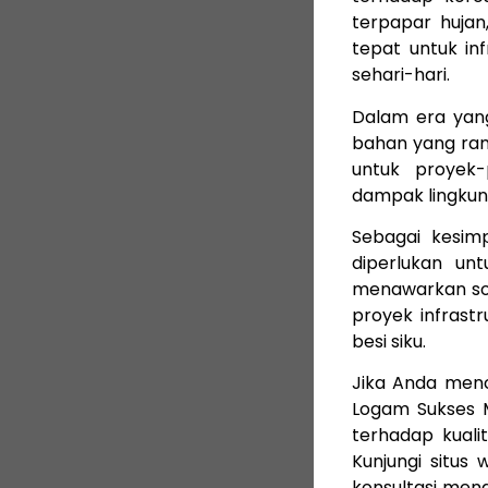
terpapar hujan,
tepat untuk in
sehari-hari.
Dalam era yang
bahan yang ra
untuk proyek
dampak lingkun
Sebagai kesim
diperlukan unt
menawarkan sol
proyek infrast
besi siku.
Jika Anda menc
Logam Sukses 
terhadap kuali
Kunjungi situs
konsultasi meng