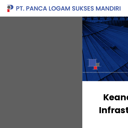
Kean
Infras