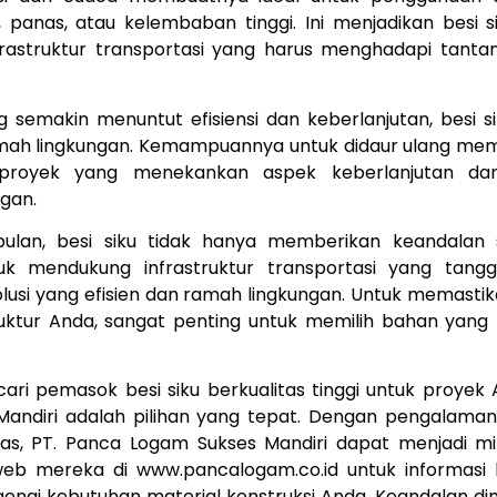
 panas, atau kelembaban tinggi. Ini menjadikan besi s
frastruktur transportasi yang harus menghadapi tanta
 semakin menuntut efisiensi dan keberlanjutan, besi si
mah lingkungan. Kemampuannya untuk didaur ulang me
-proyek yang menekankan aspek keberlanjutan da
gan.
pulan, besi siku tidak hanya memberikan keandalan s
uk mendukung infrastruktur transportasi yang tangg
usi yang efisien dan ramah lingkungan. Untuk memastik
ruktur Anda, sangat penting untuk memilih bahan yang t
ari pemasok besi siku berkualitas tinggi untuk proyek 
Mandiri adalah pilihan yang tepat. Dengan pengalama
tas, PT. Panca Logam Sukses Mandiri dapat menjadi mi
 web mereka di www.pancalogam.co.id untuk informasi l
enai kebutuhan material konstruksi Anda. Keandalan dimu