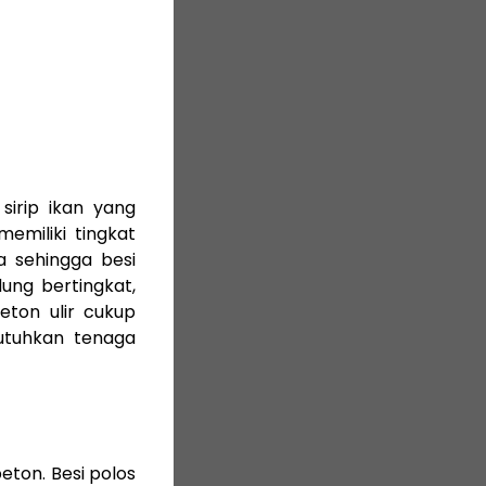
sirip ikan yang
emiliki tingkat
a sehingga besi
ung bertingkat,
eton ulir cukup
utuhkan tenaga
eton. Besi polos