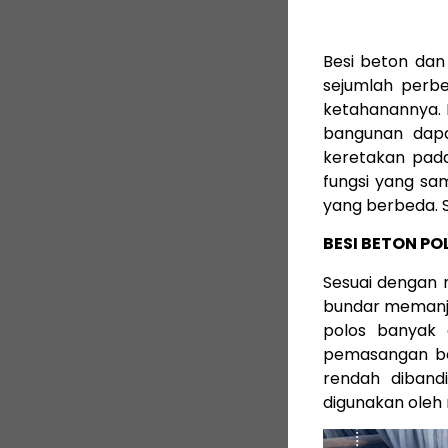
Besi beton dan
sejumlah perbe
ketahanannya. 
bangunan dapa
keretakan pada
fungsi yang sam
yang berbeda. S
BESI BETON PO
Sesuai dengan 
bundar memanja
polos banyak 
pemasangan bes
rendah diband
digunakan oleh