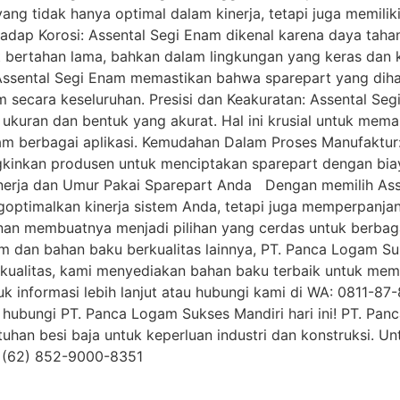
ng tidak hanya optimal dalam kinerja, tetapi juga memili
ap Korosi: Assental Segi Enam dikenal karena daya tahan t
at bertahan lama, bahkan dalam lingkungan yang keras dan k
, Assental Segi Enam memastikan bahwa sparepart yang di
m secara keseluruhan. Presisi dan Keakuratan: Assental Segi
uran dan bentuk yang akurat. Hal ini krusial untuk mem
lam berbagai aplikasi. Kemudahan Dalam Proses Manufaktur
gkinkan produsen untuk menciptakan sparepart dengan bia
erja dan Umur Pakai Sparepart Anda Dengan memilih Ass
ptimalkan kinerja sistem Anda, tetapi juga memperpanjan
nan membuatnya menjadi pilihan yang cerdas untuk berbagai
 dan bahan baku berkualitas lainnya, PT. Panca Logam Suk
ualitas, kami menyediakan bahan baku terbaik untuk mem
 informasi lebih lanjut atau hubungi kami di WA: 0811-87-
 hubungi PT. Panca Logam Sukses Mandiri hari ini! PT. Panc
uhan besi baja untuk keperluan industri dan konstruksi. Un
 (62) 852-9000-8351