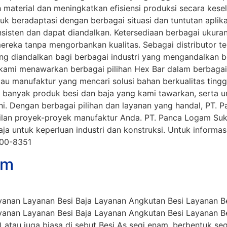
aterial dan meningkatkan efisiensi produksi secara keselur
beradaptasi dengan berbagai situasi dan tuntutan aplikasi
isten dan dapat diandalkan. Ketersediaan berbagai ukura
reka tanpa mengorbankan kualitas. Sebagai distributor ter
ng diandalkan bagi berbagai industri yang mengandalkan 
 kami menawarkan berbagai pilihan Hex Bar dalam berbaga
tau manufaktur yang mencari solusi bahan berkualitas ting
bih banyak produk besi dan baja yang kami tawarkan, serta
t ini. Dengan berbagai pilihan dan layanan yang handal, PT.
an proyek-proyek manufaktur Anda. PT. Panca Logam Sukses 
a untuk keperluan industri dan konstruksi. Untuk informas
000-8351
am
anan Layanan Besi Baja Layanan Angkutan Besi Layanan Bes
anan Layanan Besi Baja Layanan Angkutan Besi Layanan Bes
) atau juga biasa di sebut Besi As segi enam, berbentuk