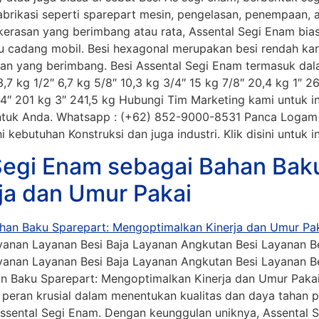
abrikasi seperti sparepart mesin, pengelasan, penempaan, 
ekerasan yang berimbang atau rata, Assental Segi Enam bi
n suku cadang mobil. Besi hexagonal merupakan besi rendah
tan yang berimbang. Besi Assental Segi Enam termasuk da
7 kg 1/2″ 6,7 kg 5/8″ 10,3 kg 3/4″ 15 kg 7/8″ 20,4 kg 1″ 26,
3/4″ 201 kg 3″ 241,5 kg Hubungi Tim Marketing kami untuk i
tuk Anda. Whatsapp : (+62) 852-9000-8531 Panca Logam S
 kebutuhan Konstruksi dan juga industri. Klik disini untuk i
Segi Enam sebagai Bahan Baku
ja dan Umur Pakai
anan Layanan Besi Baja Layanan Angkutan Besi Layanan Bes
anan Layanan Besi Baja Layanan Angkutan Besi Layanan Bes
n Baku Sparepart: Mengoptimalkan Kinerja dan Umur Pakai
eran krusial dalam menentukan kualitas dan daya tahan pr
ah Assental Segi Enam. Dengan keunggulan uniknya, Assent