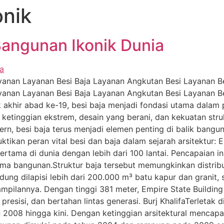
nik
 Bangunan Ikonik Dunia
anan Layanan Besi Baja Layanan Angkutan Besi Layanan Bes
anan Layanan Besi Baja Layanan Angkutan Besi Layanan Bes
k akhir abad ke-19, besi baja menjadi fondasi utama dalam 
tinggian ekstrem, desain yang berani, dan kekuatan stru
dern, besi baja terus menjadi elemen penting di balik bangu
ikan peran vital besi dan baja dalam sejarah arsitektur: 
ertama di dunia dengan lebih dari 100 lantai. Pencapaian 
ama bangunan.Struktur baja tersebut memungkinkan distribu
ung dilapisi lebih dari 200.000 m³ batu kapur dan granit, s
mpilannya. Dengan tinggi 381 meter, Empire State Buildin
esisi, dan bertahan lintas generasi. Burj KhalifaTerletak di
n 2008 hingga kini. Dengan ketinggian arsitektural mencap