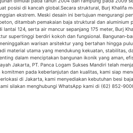
gunan dimulai pada tahun 2004 dan rampung pada 2009 seb
t posisi di kancah global.Secara struktural, Burj Khalif
etinggian ekstrem. Meski desain ini bertujuan mengurangi p
 beton, ditambah pemakaian baja struktural dan aluminiu
 di lantai 124, serta air mancur sepanjang 175 meter, Burj 
tur supertinggi berdiri kokoh dan fungsional. Bangunan-ba
 meninggalkan warisan arsitektur yang bertahan hingga pul
njadi material utama yang mendukung kekuatan, stabilitas, 
enting dalam menciptakan bangunan ikonik yang aman, efis
wilayah Jakarta, PT. Panca Logam Sukses Mandiri telah men
an komitmen pada keberlanjutan dan kualitas, kami siap me
berlokasi di Jakarta, kami menyediakan kebutuhan besi baja 
 kami silakan menghubungi WhatsApp kami di (62) 852-90