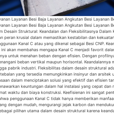
anan Layanan Besi Baja Layanan Angkutan Besi Layanan Bes
anan Layanan Besi Baja Layanan Angkutan Besi Layanan Bes
 Desain Struktural: Keandalan dan Fleksibilitasnya Dalam
n peran krusial dalam memastikan kestabilan dan kekuatan
gunaan Kanal C atau yang dikenal sebagai Besi CNP. Kean
el ini akan membahas mengapa Kanal C menjadi favorit dalam
a untuk menahan beban dengan efisien. Dengan profilnya y
menangani beban vertikal maupun horisontal. Keandalannya 
ga pabrik industri. Fleksibilitas dalam desain struktural 
tebalan yang tersedia memungkinkan insinyur dan arsitek u
uasaan dalam menciptakan solusi yang efektif dan efisien
 menawarkan keuntungan dalam hal instalasi yang cepat da
at waktu dan biaya konstruksi. Keefisienan ini sangat pen
bahwa penggunaan Kanal C tidak hanya memberikan manfaat 
 ulang dengan mudah, mengurangi jejak karbon dan mendukun
ebagai pilihan utama dalam desain struktural karena keanda