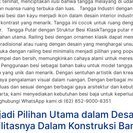
 terlihat, menciptakan ilusi bahwa tangga melayang di udar
n nuansa ruang terbuka dan luas. Tangga Industri dengan 
 besi dan kayu menjadi ikon dalam desain interior industr
ntrast yang menarik. Tangga ini cocok untuk ruang dengan
. Tangga Putar dengan Struktur Besi KlasikTangga putar
han utama. Railing besi dengan ornamen klasik dapat memb
 tradisional atau ruang dengan desain yang menghargai unsu
uka dengan railing besi minimalis menjadi pilihan yang popu
impel dan bersih, memungkinkan cahaya alami untuk meresa
Penggunaan besi sebagai bahan baku untuk model tangga 
n yang unik dan menarik. Dengan sentuhan artistik dan kre
ya pengalaman visual dalam ruangan. Dengan berbagai m
 luas dan sesuai dengan berbagai gaya arsitektur dan kebu
akarta, kami menyediakan kebutuhan besi baja untuk keperlua
enghubungi WhatsApp kami di (62) 852-9000-8351
di Pilihan Utama dalam Desai
ilitasnya Dalam Konstruksi B