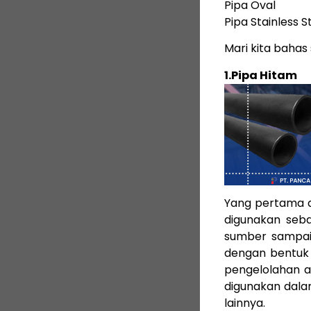
Pipa Oval
Pipa Stainless S
Mari kita bahas 
1.Pipa Hitam
Yang pertama ada
digunakan seba
sumber sampai 
dengan bentuk 
pengelolahan at
digunakan dalam
lainnya.