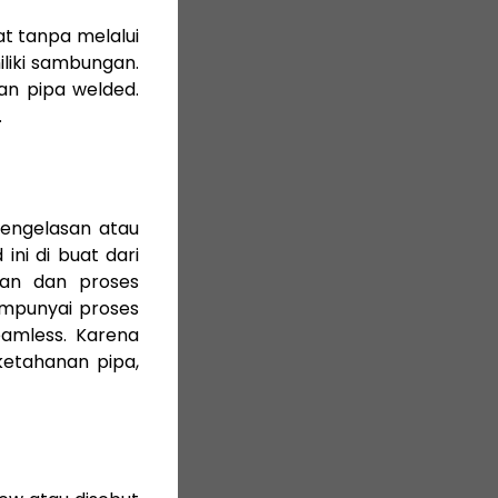
at tanpa melalui
iliki sambungan.
gan pipa welded.
.
pengelasan atau
ni di buat dari
kan dan proses
empunyai proses
amless. Karena
etahanan pipa,