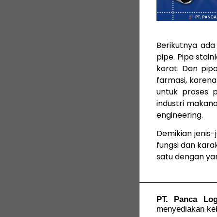
Berikutnya ada 
pipe. Pipa stai
karat. Dan pip
farmasi, karena
untuk proses 
industri makana
engineering.
Demikian jenis-
fungsi dan kar
satu dengan ya
PT. Panca Lo
menyediakan kebu