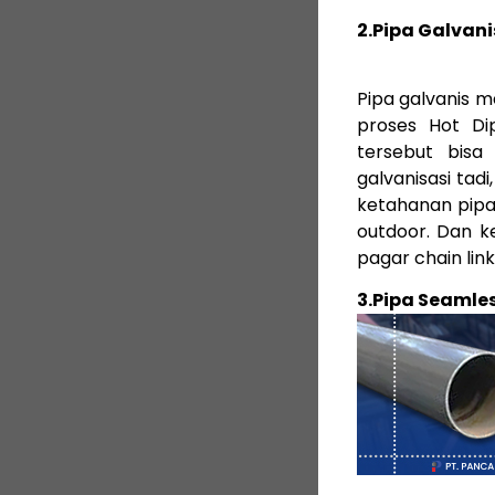
2.Pipa Galvani
Pipa galvanis m
proses Hot Dip
tersebut bisa
galvanisasi tadi
ketahanan pipa 
outdoor. Dan ke
pagar chain link
3.Pipa Seamle