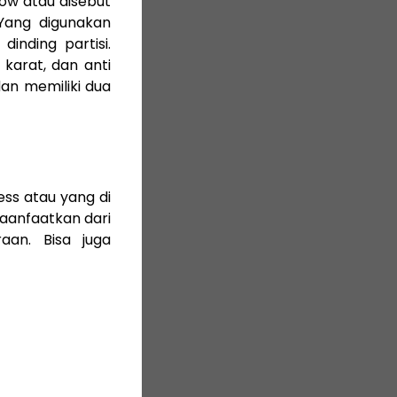
low atau disebut
 Yang digunakan
inding partisi.
 karat, dan anti
dan memiliki dua
less atau yang di
maanfaatkan dari
aan. Bisa juga