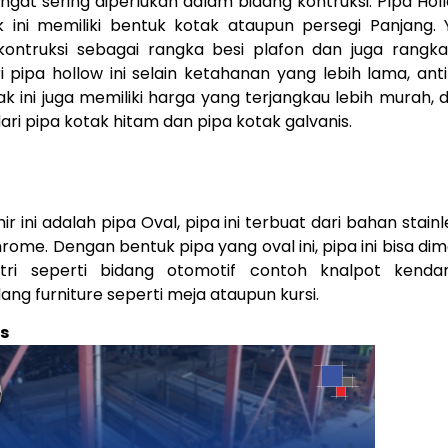
sangat sering diperlukan dalam bidang kontruksi. Pipa Hol
k ini memiliki bentuk kotak ataupun persegi Panjang.
ontruksi sebagai rangka besi plafon dan juga rangka d
 pipa hollow ini selain ketahanan yang lebih lama, anti
ak ini juga memiliki harga yang terjangkau lebih murah, 
i dari pipa kotak hitam dan pipa kotak galvanis.
hir ini adalah pipa Oval, pipa ini terbuat dari bahan stain
hrome. Dengan bentuk pipa yang oval ini, pipa ini bisa di
stri seperti bidang otomotif contoh knalpot kendar
ang furniture seperti meja ataupun kursi.
ss