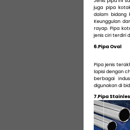
Jenis pipa ini 
juga pipa kota
dalam bidang k
Keunggulan dari
rayap. Pipa kot
jenis ciri terdir
6.Pipa Oval
Pipa jenis terak
lapisi dengan c
berbagai indu
digunakan di bid
7.Pipa Stainle