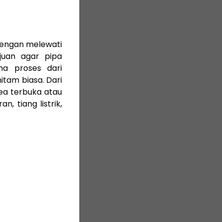
 dengan melewati
ujuan agar pipa
na proses dari
hitam biasa. Dari
rea terbuka atau
, tiang listrik,