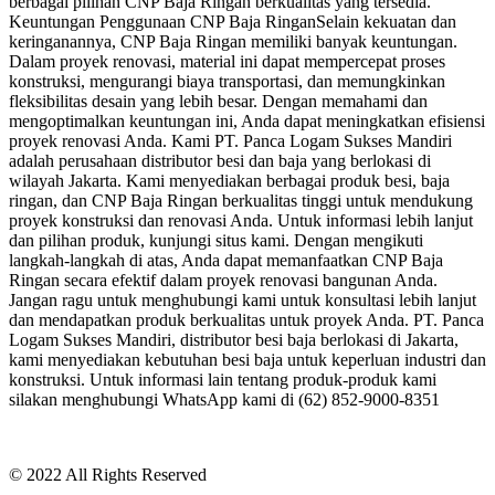
berbagai pilihan CNP Baja Ringan berkualitas yang tersedia.
Keuntungan Penggunaan CNP Baja RinganSelain kekuatan dan
keringanannya, CNP Baja Ringan memiliki banyak keuntungan.
Dalam proyek renovasi, material ini dapat mempercepat proses
konstruksi, mengurangi biaya transportasi, dan memungkinkan
fleksibilitas desain yang lebih besar. Dengan memahami dan
mengoptimalkan keuntungan ini, Anda dapat meningkatkan efisiensi
proyek renovasi Anda. Kami PT. Panca Logam Sukses Mandiri
adalah perusahaan distributor besi dan baja yang berlokasi di
wilayah Jakarta. Kami menyediakan berbagai produk besi, baja
ringan, dan CNP Baja Ringan berkualitas tinggi untuk mendukung
proyek konstruksi dan renovasi Anda. Untuk informasi lebih lanjut
dan pilihan produk, kunjungi situs kami. Dengan mengikuti
langkah-langkah di atas, Anda dapat memanfaatkan CNP Baja
Ringan secara efektif dalam proyek renovasi bangunan Anda.
Jangan ragu untuk menghubungi kami untuk konsultasi lebih lanjut
dan mendapatkan produk berkualitas untuk proyek Anda. PT. Panca
Logam Sukses Mandiri, distributor besi baja berlokasi di Jakarta,
kami menyediakan kebutuhan besi baja untuk keperluan industri dan
konstruksi. Untuk informasi lain tentang produk-produk kami
silakan menghubungi WhatsApp kami di (62) 852-9000-8351
© 2022 All Rights Reserved