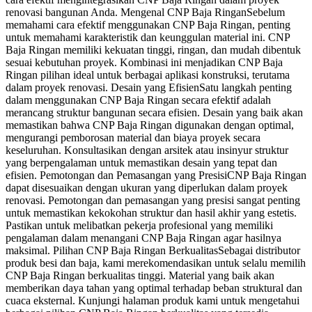
renovasi bangunan Anda. Mengenal CNP Baja RinganSebelum
memahami cara efektif menggunakan CNP Baja Ringan, penting
untuk memahami karakteristik dan keunggulan material ini. CNP
Baja Ringan memiliki kekuatan tinggi, ringan, dan mudah dibentuk
sesuai kebutuhan proyek. Kombinasi ini menjadikan CNP Baja
Ringan pilihan ideal untuk berbagai aplikasi konstruksi, terutama
dalam proyek renovasi. Desain yang EfisienSatu langkah penting
dalam menggunakan CNP Baja Ringan secara efektif adalah
merancang struktur bangunan secara efisien. Desain yang baik akan
memastikan bahwa CNP Baja Ringan digunakan dengan optimal,
mengurangi pemborosan material dan biaya proyek secara
keseluruhan. Konsultasikan dengan arsitek atau insinyur struktur
yang berpengalaman untuk memastikan desain yang tepat dan
efisien. Pemotongan dan Pemasangan yang PresisiCNP Baja Ringan
dapat disesuaikan dengan ukuran yang diperlukan dalam proyek
renovasi. Pemotongan dan pemasangan yang presisi sangat penting
untuk memastikan kekokohan struktur dan hasil akhir yang estetis.
Pastikan untuk melibatkan pekerja profesional yang memiliki
pengalaman dalam menangani CNP Baja Ringan agar hasilnya
maksimal. Pilihan CNP Baja Ringan BerkualitasSebagai distributor
produk besi dan baja, kami merekomendasikan untuk selalu memilih
CNP Baja Ringan berkualitas tinggi. Material yang baik akan
memberikan daya tahan yang optimal terhadap beban struktural dan
cuaca eksternal. Kunjungi halaman produk kami untuk mengetahui